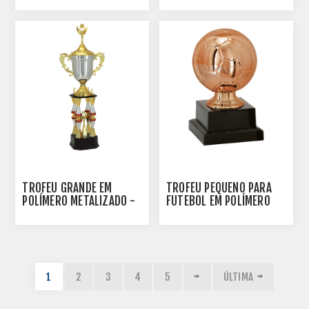
500142-PR
TROFÉU GRANDE EM
TROFÉU PEQUENO PARA
POLÍMERO METALIZADO -
FUTEBOL EM POLÍMERO
100103-VM
METALIZADO - 13 CM -
500143-BZN
1
2
3
4
5
ÚLTIMA